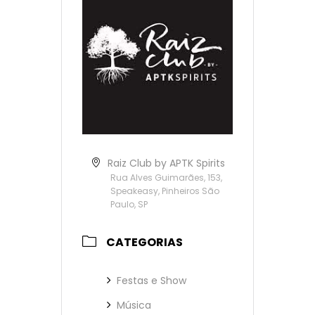
Raiz Club by APTK Spirits
Rua Alves Guimarães, 153,
Speakeasy, Pinheiros São
Paulo, SP
CATEGORIAS
Festas e Show
Música