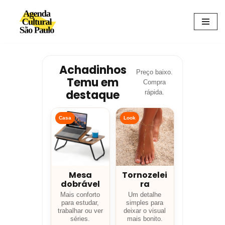
Avançar
para
o
conteúdo
Achadinhos
Preço baixo.
Temu em
Compra
destaque
rápida.
Casa
Look
Mesa
Tornozelei
dobrável
ra
Mais conforto
Um detalhe
para estudar,
simples para
trabalhar ou ver
deixar o visual
séries.
mais bonito.