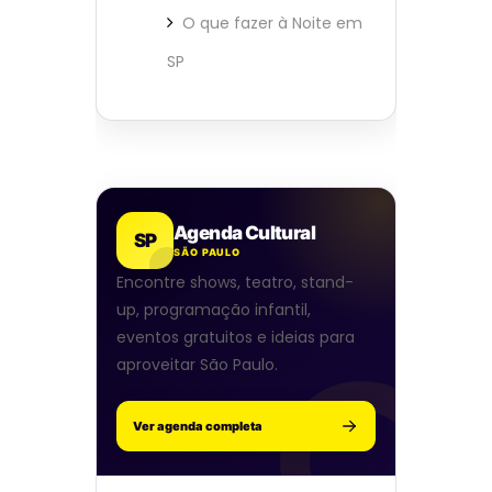
O que fazer à Noite em
SP
Agenda Cultural
SP
SÃO PAULO
Encontre shows, teatro, stand-
up, programação infantil,
eventos gratuitos e ideias para
aproveitar São Paulo.
Ver agenda completa