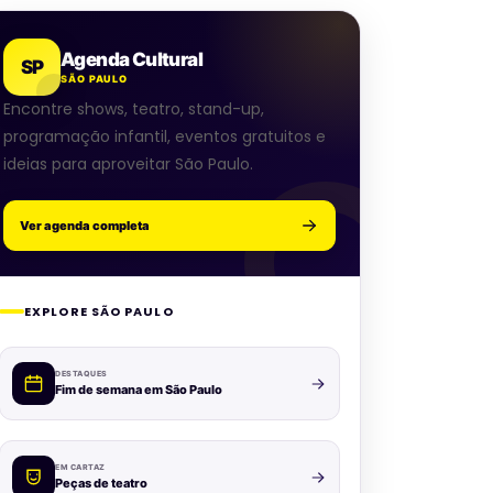
Agenda Cultural
SP
SÃO PAULO
Encontre shows, teatro, stand-up,
programação infantil, eventos gratuitos e
ideias para aproveitar São Paulo.
Ver agenda completa
EXPLORE SÃO PAULO
DESTAQUES
Fim de semana em São Paulo
EM CARTAZ
Peças de teatro