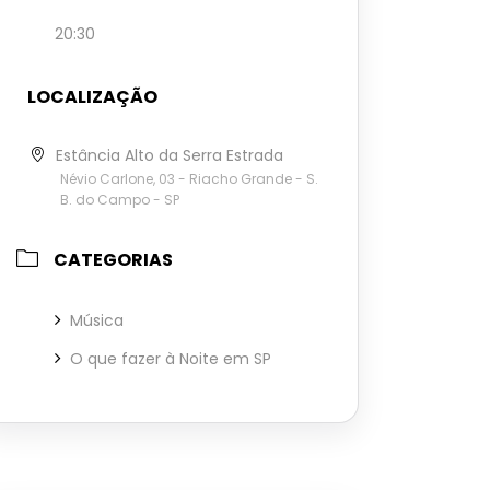
20:30
LOCALIZAÇÃO
Estância Alto da Serra Estrada
Névio Carlone, 03 - Riacho Grande - S.
B. do Campo - SP
CATEGORIAS
Música
O que fazer à Noite em SP