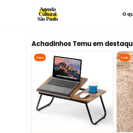
O qu
Avançar
para
o
conteúdo
Achadinhos Temu em destaqu
Casa
Look