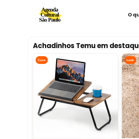
O qu
Avançar
para
o
conteúdo
Achadinhos Temu em destaqu
Casa
Look