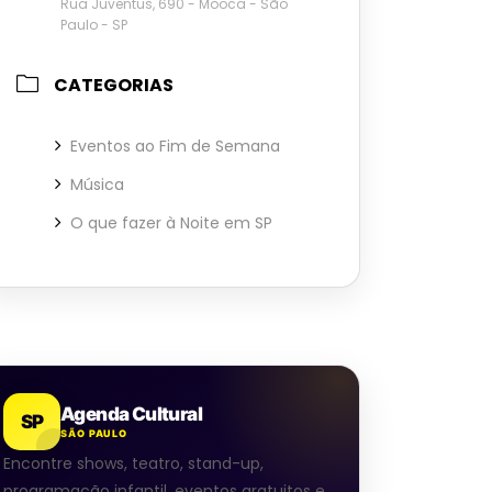
Rua Juventus, 690 - Mooca - São
Paulo - SP
CATEGORIAS
Eventos ao Fim de Semana
Música
O que fazer à Noite em SP
Agenda Cultural
SP
SÃO PAULO
Encontre shows, teatro, stand-up,
programação infantil, eventos gratuitos e