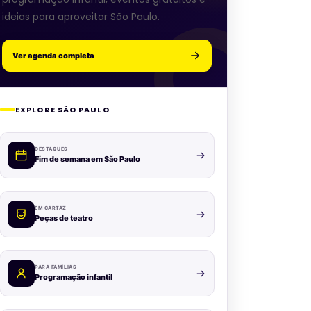
ideias para aproveitar São Paulo.
Ver agenda completa
EXPLORE SÃO PAULO
DESTAQUES
Fim de semana em São Paulo
EM CARTAZ
Peças de teatro
PARA FAMÍLIAS
Programação infantil