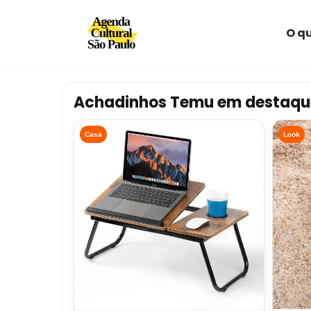
O qu
Avançar
para
o
conteúdo
Achadinhos Temu em destaqu
Casa
Look