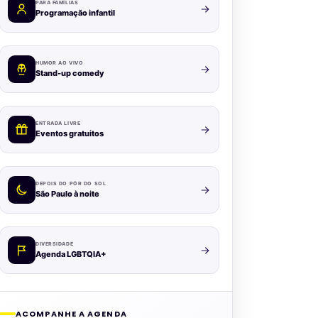
PARA FAMÍLIAS
Programação infantil
HUMOR AO VIVO
Stand-up comedy
ENTRADA LIVRE
Eventos gratuitos
DEPOIS DO PÔR DO SOL
São Paulo à noite
DIVERSIDADE
Agenda LGBTQIA+
ACOMPANHE A AGENDA