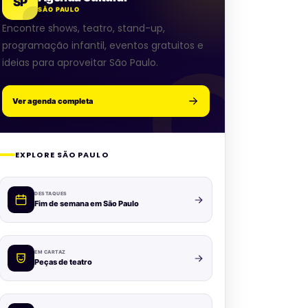
SP
SÃO PAULO
Encontre shows, teatro, stand-up,
programação infantil, eventos gratuitos e
ideias para aproveitar São Paulo.
Ver agenda completa
EXPLORE SÃO PAULO
DESTAQUES
Fim de semana em São Paulo
EM CARTAZ
Peças de teatro