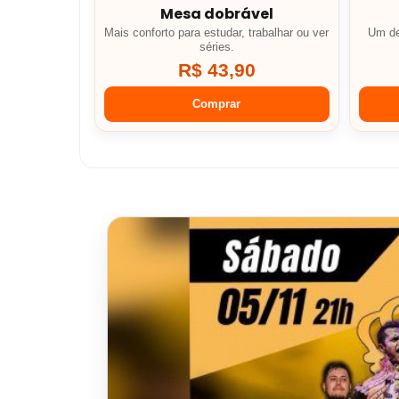
Mesa dobrável
Mais conforto para estudar, trabalhar ou ver
Um de
séries.
R$ 43,90
Comprar