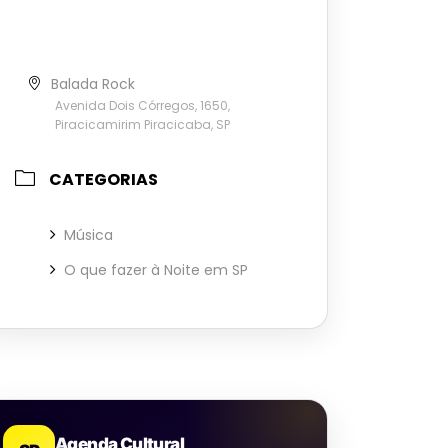
Balada Rock
Avenida Dois Córregos, 1650,
Piracicamirim Piracicaba, SP
CATEGORIAS
Música
O que fazer à Noite em SP
Agenda Cultural