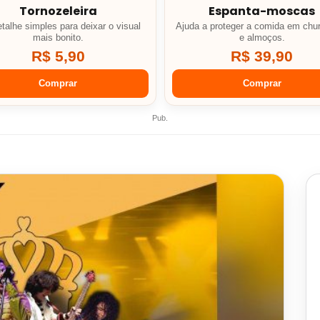
Tornozeleira
Espanta-moscas
talhe simples para deixar o visual
Ajuda a proteger a comida em chu
mais bonito.
e almoços.
R$ 5,90
R$ 39,90
Comprar
Comprar
Pub.