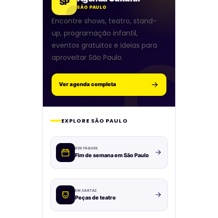
SP
SÃO PAULO
Encontre shows, teatro, stand-
up, programação infantil,
eventos gratuitos e ideias para
aproveitar São Paulo.
Ver agenda completa
EXPLORE SÃO PAULO
DESTAQUES
Fim de semana em São Paulo
EM CARTAZ
Peças de teatro