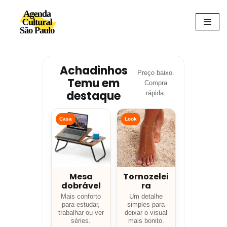
Avançar
para
o
conteúdo
Achadinhos
Preço baixo.
Temu em
Compra
destaque
rápida.
Casa
Look
Mesa
Tornozelei
dobrável
ra
Mais conforto
Um detalhe
para estudar,
simples para
trabalhar ou ver
deixar o visual
séries.
mais bonito.