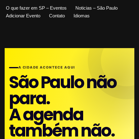
O que fazer em SP – Eventos
Noticias – São Paulo
Adicionar Evento
Contato
Idiomas
A CIDADE ACONTECE AQUI
São Paulo não
para.
A agenda
também não.