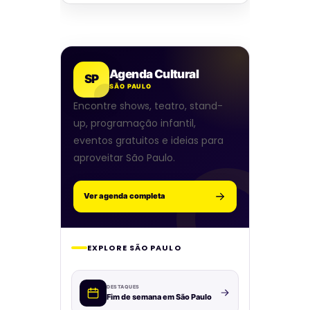
Agenda Cultural
SP
SÃO PAULO
Encontre shows, teatro, stand-
up, programação infantil,
eventos gratuitos e ideias para
aproveitar São Paulo.
Ver agenda completa
EXPLORE SÃO PAULO
DESTAQUES
Fim de semana em São Paulo