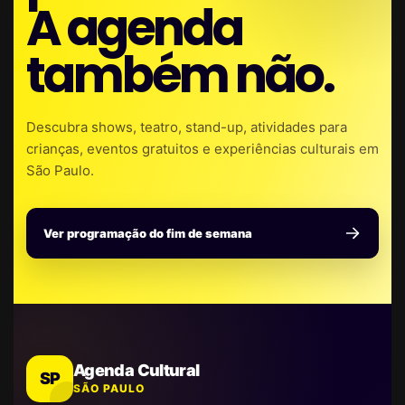
A agenda
também não.
Descubra shows, teatro, stand-up, atividades para
crianças, eventos gratuitos e experiências culturais em
São Paulo.
Ver programação do fim de semana
Agenda Cultural
SP
SÃO PAULO