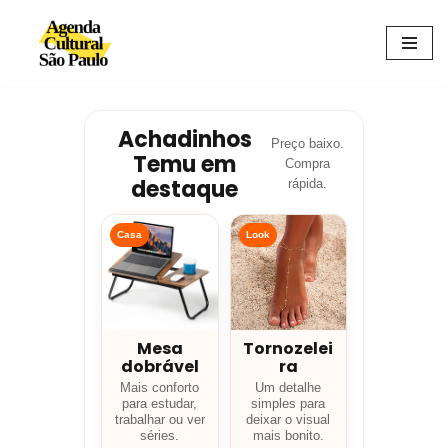
Avançar
para
o
conteúdo
Achadinhos
Preço baixo.
Temu em
Compra
destaque
rápida.
Casa
Look
Mesa
Tornozelei
dobrável
ra
Mais conforto
Um detalhe
para estudar,
simples para
trabalhar ou ver
deixar o visual
séries.
mais bonito.