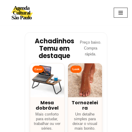
Avançar
para
o
conteúdo
Achadinhos
Preço baixo.
Temu em
Compra
destaque
rápida.
Casa
Look
Mesa
Tornozelei
dobrável
ra
Mais conforto
Um detalhe
para estudar,
simples para
trabalhar ou ver
deixar o visual
séries.
mais bonito.