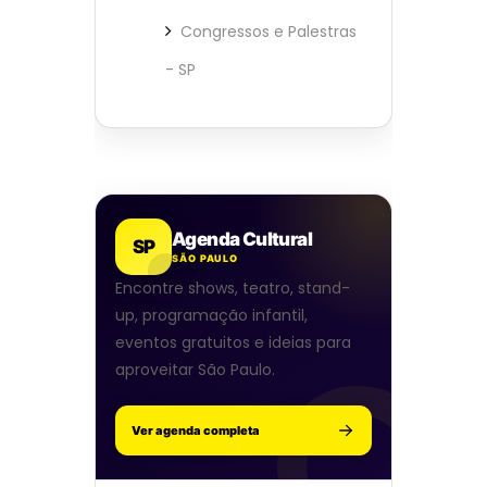
Congressos e Palestras
- SP
Agenda Cultural
SP
SÃO PAULO
Encontre shows, teatro, stand-
up, programação infantil,
eventos gratuitos e ideias para
aproveitar São Paulo.
Ver agenda completa