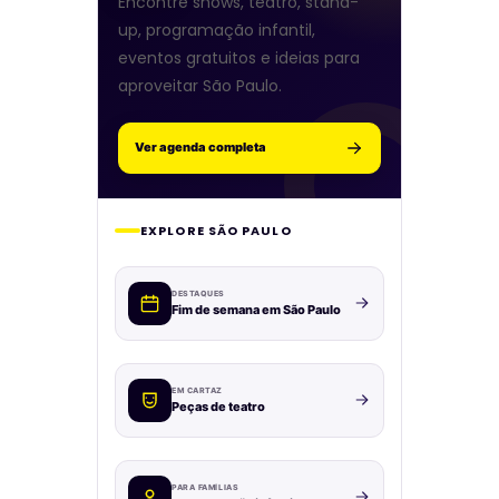
Encontre shows, teatro, stand-
up, programação infantil,
eventos gratuitos e ideias para
aproveitar São Paulo.
Ver agenda completa
EXPLORE SÃO PAULO
DESTAQUES
Fim de semana em São Paulo
EM CARTAZ
Peças de teatro
PARA FAMÍLIAS