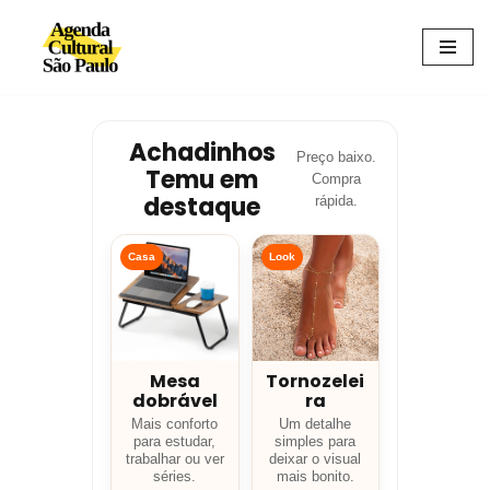
Avançar
para
o
conteúdo
Achadinhos
Preço baixo.
Temu em
Compra
destaque
rápida.
Casa
Look
Mesa
Tornozelei
dobrável
ra
Mais conforto
Um detalhe
para estudar,
simples para
trabalhar ou ver
deixar o visual
séries.
mais bonito.