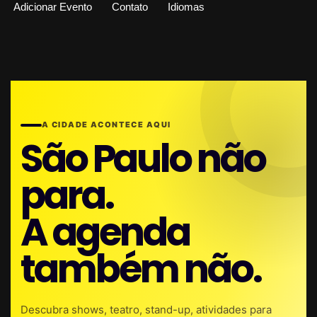
Adicionar Evento
Contato
Idiomas
A CIDADE ACONTECE AQUI
São Paulo não
para.
A agenda
também não.
Descubra shows, teatro, stand-up, atividades para