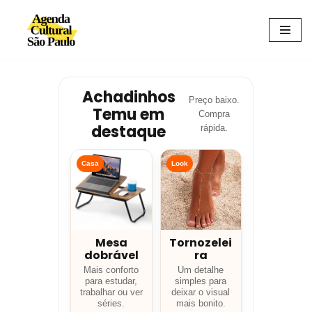
Avançar
para
o
conteúdo
Achadinhos
Preço baixo.
Temu em
Compra
destaque
rápida.
Casa
Look
Mesa
Tornozelei
dobrável
ra
Mais conforto
Um detalhe
para estudar,
simples para
trabalhar ou ver
deixar o visual
séries.
mais bonito.