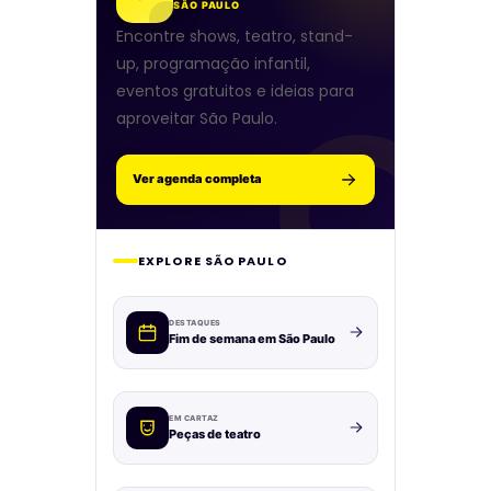
SÃO PAULO
Encontre shows, teatro, stand-
up, programação infantil,
eventos gratuitos e ideias para
aproveitar São Paulo.
Ver agenda completa
EXPLORE SÃO PAULO
DESTAQUES
Fim de semana em São Paulo
EM CARTAZ
Peças de teatro