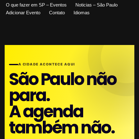
O que fazer em SP – Eventos
Noticias – São Paulo
Adicionar Evento
Contato
Idiomas
A CIDADE ACONTECE AQUI
São Paulo não
para.
A agenda
também não.