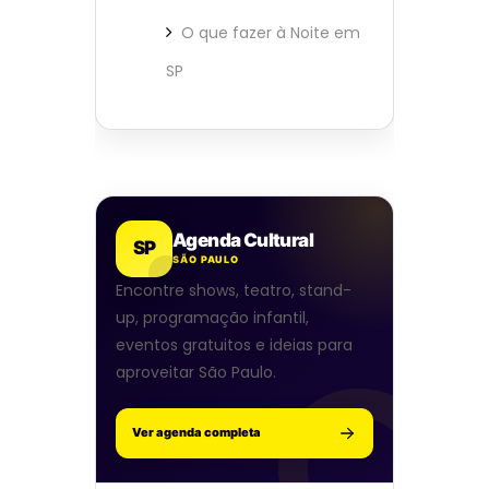
O que fazer à Noite em
SP
Agenda Cultural
SP
SÃO PAULO
Encontre shows, teatro, stand-
up, programação infantil,
eventos gratuitos e ideias para
aproveitar São Paulo.
Ver agenda completa