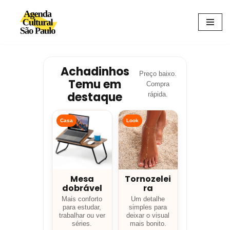
Avançar
para
o
conteúdo
Achadinhos
Preço baixo.
Temu em
Compra
destaque
rápida.
Casa
Look
Mesa
Tornozelei
dobrável
ra
Mais conforto
Um detalhe
para estudar,
simples para
trabalhar ou ver
deixar o visual
séries.
mais bonito.