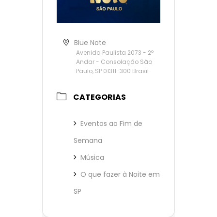
Blue Note
Avenida Paulista 2073 - 2º
Andar - Consolação São
Paulo, SP 01311-300 Brasil
CATEGORIAS
Eventos ao Fim de
Semana
Música
O que fazer à Noite em
SP