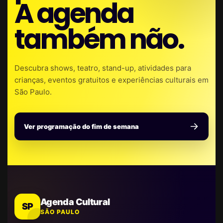
A agenda
também não.
Descubra shows, teatro, stand-up, atividades para
crianças, eventos gratuitos e experiências culturais em
São Paulo.
Ver programação do fim de semana
Agenda Cultural
SP
SÃO PAULO