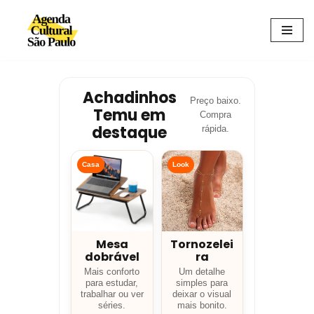
Avançar
para
o
conteúdo
Achadinhos
Preço baixo.
Temu em
Compra
destaque
rápida.
Casa
Look
Mesa
Tornozelei
dobrável
ra
Mais conforto
Um detalhe
para estudar,
simples para
trabalhar ou ver
deixar o visual
séries.
mais bonito.