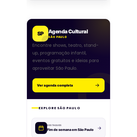
Agenda Cultural
SP
SÃO PAULO
Encontre shows, teatro, stand-
up, programação infantil,
eventos gratuitos e ideias para
aproveitar São Paulo.
Ver agenda completa
EXPLORE SÃO PAULO
DESTAQUES
Fim de semana em São Paulo