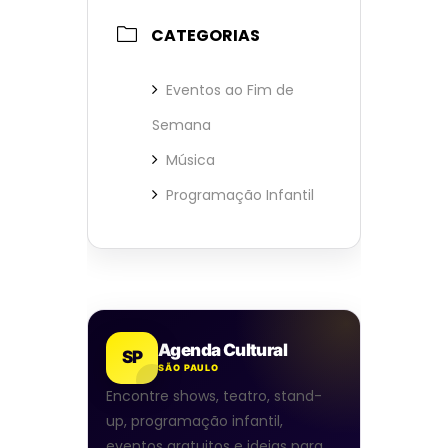
CATEGORIAS
Eventos ao Fim de
Semana
Música
Programação Infantil
Agenda Cultural
SP
SÃO PAULO
Encontre shows, teatro, stand-
up, programação infantil,
eventos gratuitos e ideias para