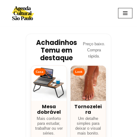
Avançar
para
o
conteúdo
Achadinhos
Preço baixo.
Temu em
Compra
destaque
rápida.
Casa
Look
Mesa
Tornozelei
dobrável
ra
Mais conforto
Um detalhe
para estudar,
simples para
trabalhar ou ver
deixar o visual
séries.
mais bonito.