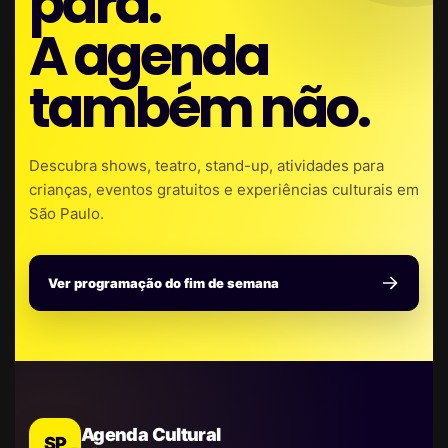
para.
A agenda
também não.
Descubra shows, teatro, stand-up, atividades para
crianças, eventos gratuitos e experiências culturais em
São Paulo.
Ver programação do fim de semana
Agenda Cultural
SP