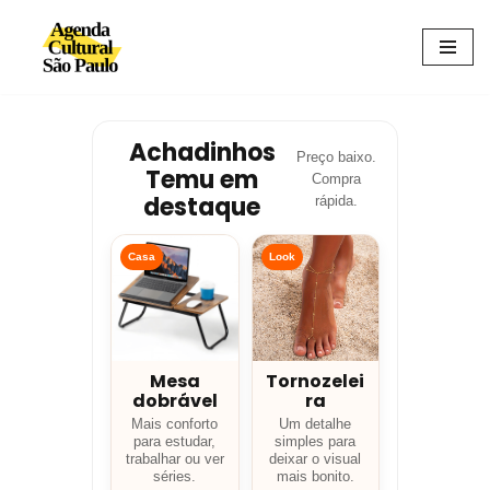
Avançar
para
o
conteúdo
Achadinhos
Preço baixo.
Temu em
Compra
destaque
rápida.
Casa
Look
Mesa
Tornozelei
dobrável
ra
Mais conforto
Um detalhe
para estudar,
simples para
trabalhar ou ver
deixar o visual
séries.
mais bonito.