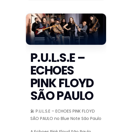
P.U.L.S.E –
ECHOES
PINK FLOYD
SÃO PAULO
🎤 P.U.L.S.E – ECHOES PINK FLOYD
SÃO PAULO no Blue Note São Paulo
A Echoes Pink Floyd São Paulo