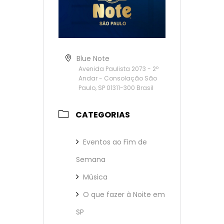
Blue Note
Avenida Paulista 2073 - 2º
Andar - Consolação São
Paulo, SP 01311-300 Brasil
CATEGORIAS
Eventos ao Fim de
Semana
Música
O que fazer à Noite em
SP