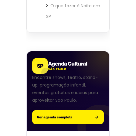
O que fazer à Noite em
SP
Agenda Cultural
SP
SÃO PAULO
Encontre shows, teatro, stand-
up, programação infantil,
eventos gratuitos e ideias para
aproveitar São Paulo.
Ver agenda completa