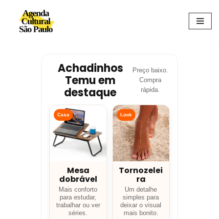
Avançar
para
o
conteúdo
Achadinhos
Preço baixo.
Temu em
Compra
destaque
rápida.
Casa
Look
Mesa
Tornozelei
dobrável
ra
Mais conforto
Um detalhe
para estudar,
simples para
trabalhar ou ver
deixar o visual
séries.
mais bonito.