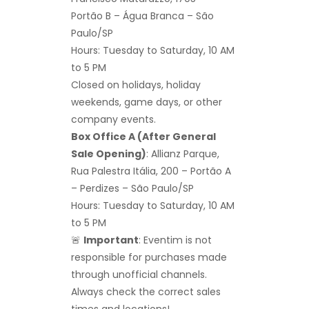
Portão B – Água Branca – São
Paulo/SP
Hours: Tuesday to Saturday, 10 AM
to 5 PM
Closed on holidays, holiday
weekends, game days, or other
company events.
Box Office A (After General
Sale Opening)
: Allianz Parque,
Rua Palestra Itália, 200 – Portão A
– Perdizes – São Paulo/SP
Hours: Tuesday to Saturday, 10 AM
to 5 PM
🚨
Important
: Eventim is not
responsible for purchases made
through unofficial channels.
Always check the correct sales