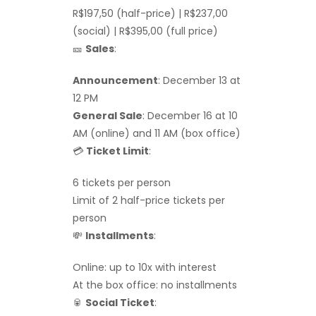
R$197,50 (half-price) | R$237,00
(social) | R$395,00 (full price)
🎫
Sales
:
Announcement
: December 13 at
12 PM
General Sale
: December 16 at 10
AM (online) and 11 AM (box office)
💳
Ticket Limit
:
6 tickets per person
Limit of 2 half-price tickets per
person
💸
Installments
:
Online: up to 10x with interest
At the box office: no installments
🥫
Social Ticket
: