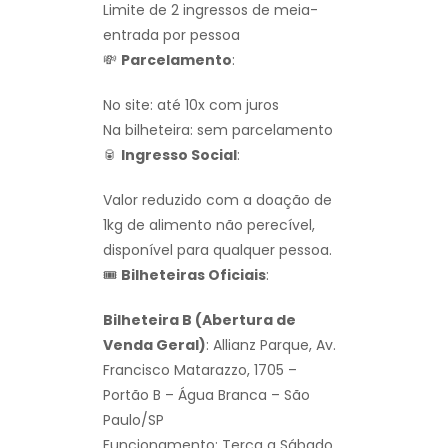
Limite de 2 ingressos de meia-
entrada por pessoa
💸
Parcelamento
:
No site: até 10x com juros
Na bilheteira: sem parcelamento
🥫
Ingresso Social
:
Valor reduzido com a doação de
1kg de alimento não perecível,
disponível para qualquer pessoa.
🎟
Bilheteiras Oficiais
:
Bilheteira B (Abertura de
Venda Geral)
: Allianz Parque, Av.
Francisco Matarazzo, 1705 –
Portão B – Água Branca – São
Paulo/SP
Funcionamento: Terça a Sábado,