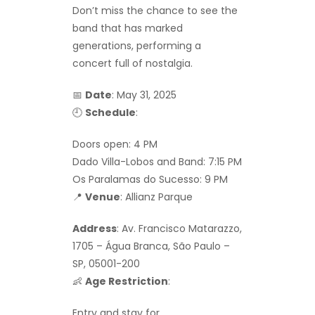
Don’t miss the chance to see the
band that has marked
generations, performing a
concert full of nostalgia.
📅
Date
: May 31, 2025
🕘
Schedule
:
Doors open: 4 PM
Dado Villa-Lobos and Band: 7:15 PM
Os Paralamas do Sucesso: 9 PM
📍
Venue
: Allianz Parque
Address
: Av. Francisco Matarazzo,
1705 – Água Branca, São Paulo –
SP, 05001-200
👶
Age Restriction
:
Entry and stay for