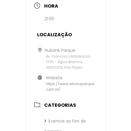
HORA
21:00
LOCALIZAÇÃO
Nubank Parque
Av. Francisco Matarazzo,
1705 - Água Branca,
05001200 São Paulo
Website
https://www.allianzparque.
com.br/
CATEGORIAS
Eventos ao Fim de