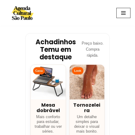
Avançar
para
o
conteúdo
Achadinhos
Preço baixo.
Temu em
Compra
destaque
rápida.
Casa
Look
Mesa
Tornozelei
dobrável
ra
Mais conforto
Um detalhe
para estudar,
simples para
trabalhar ou ver
deixar o visual
séries.
mais bonito.