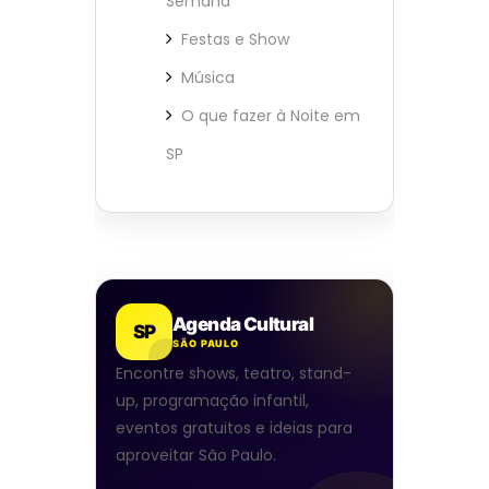
Semana
Festas e Show
Música
O que fazer à Noite em
SP
Agenda Cultural
SP
SÃO PAULO
Encontre shows, teatro, stand-
up, programação infantil,
eventos gratuitos e ideias para
aproveitar São Paulo.