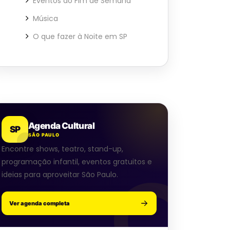
Eventos ao Fim de Semana
Música
O que fazer à Noite em SP
Agenda Cultural
SP
SÃO PAULO
Encontre shows, teatro, stand-up,
programação infantil, eventos gratuitos e
ideias para aproveitar São Paulo.
Ver agenda completa