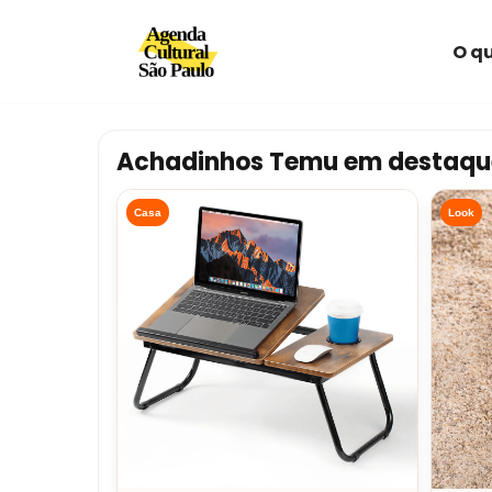
O qu
Avançar
para
o
conteúdo
Achadinhos Temu em destaqu
Casa
Look