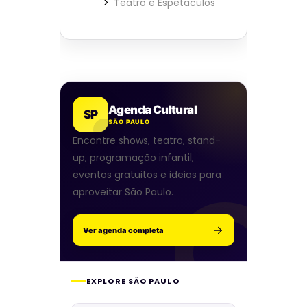
Teatro e Espetaculos
Agenda Cultural
SP
SÃO PAULO
Encontre shows, teatro, stand-
up, programação infantil,
eventos gratuitos e ideias para
aproveitar São Paulo.
Ver agenda completa
EXPLORE SÃO PAULO