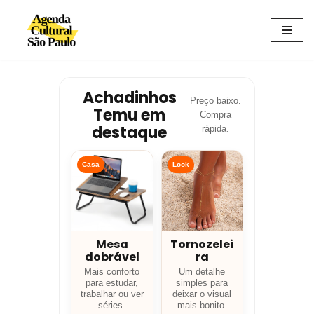
Avançar
para
o
conteúdo
Achadinhos
Preço baixo.
Temu em
Compra
destaque
rápida.
Casa
Look
Mesa
Tornozelei
dobrável
ra
Mais conforto
Um detalhe
para estudar,
simples para
trabalhar ou ver
deixar o visual
séries.
mais bonito.