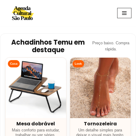
Avançar
para
o
conteúdo
Achadinhos Temu em
Preço baixo. Compra
destaque
rápida.
Casa
Look
Mesa dobrável
Tornozeleira
Mais conforto para estudar,
Um detalhe simples para
trabalhar ou ver séries.
deixar o visual mais bonito.