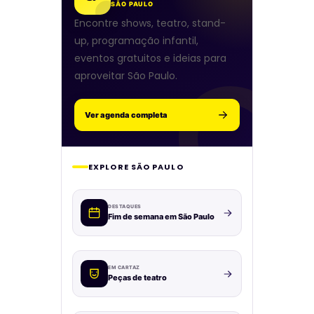
SÃO PAULO
Encontre shows, teatro, stand-
up, programação infantil,
eventos gratuitos e ideias para
aproveitar São Paulo.
Ver agenda completa
EXPLORE SÃO PAULO
DESTAQUES
Fim de semana em São Paulo
EM CARTAZ
Peças de teatro