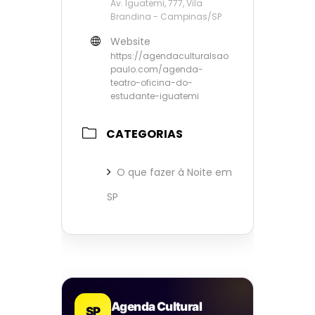
Av. Iguatemi, 777, Vila
Brandina - Campinas/SP
Website
https://agendaculturalsao
paulo.com/agenda-
teatro-oficina-do-
estudante-iguatemi
CATEGORIAS
O que fazer à Noite em
SP
Agenda Cultural
SP