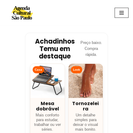
Avançar
para
o
conteúdo
Achadinhos
Preço baixo.
Temu em
Compra
destaque
rápida.
Casa
Look
Mesa
Tornozelei
dobrável
ra
Mais conforto
Um detalhe
para estudar,
simples para
trabalhar ou ver
deixar o visual
séries.
mais bonito.