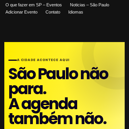
O que fazer em SP – Eventos
Noticias – São Paulo
Adicionar Evento
Contato
Idiomas
A CIDADE ACONTECE AQUI
São Paulo não
para.
A agenda
também não.