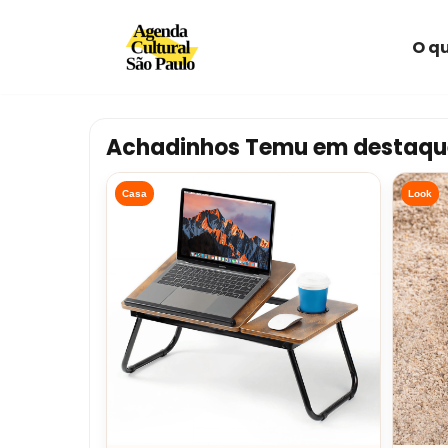
O qu
Avançar
para
o
conteúdo
Achadinhos Temu em destaqu
Casa
Look