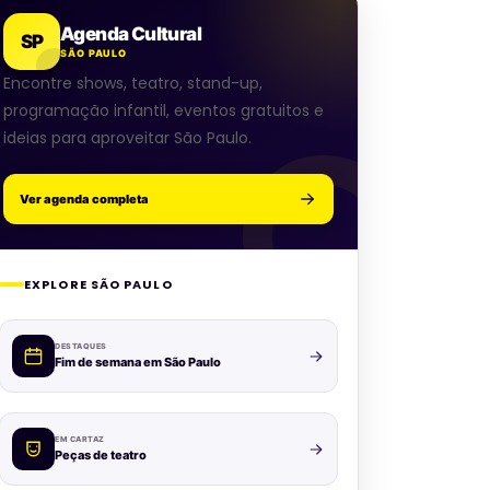
Agenda Cultural
SP
SÃO PAULO
Encontre shows, teatro, stand-up,
programação infantil, eventos gratuitos e
ideias para aproveitar São Paulo.
Ver agenda completa
EXPLORE SÃO PAULO
DESTAQUES
Fim de semana em São Paulo
EM CARTAZ
Peças de teatro