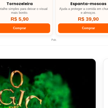
Tornozeleira
Espanta-moscas
talhe simples para deixar o visual
Ajuda a proteger a comida em chu
mais bonito.
e almoços.
R$ 5,90
R$ 39,90
Comprar
Comprar
Pub.