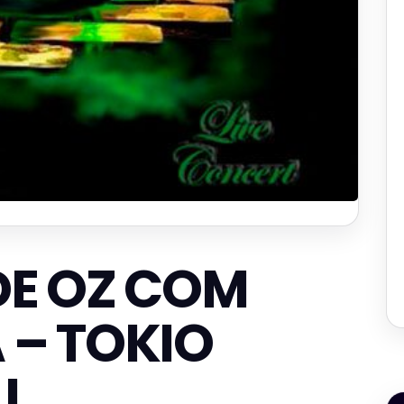
DE OZ COM
 – TOKIO
L