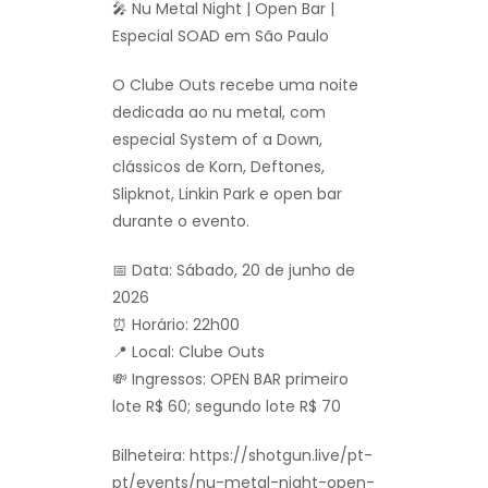
🎤 Nu Metal Night | Open Bar |
Especial SOAD em São Paulo
O Clube Outs recebe uma noite
dedicada ao nu metal, com
especial System of a Down,
clássicos de Korn, Deftones,
Slipknot, Linkin Park e open bar
durante o evento.
📅 Data: Sábado, 20 de junho de
2026
⏰ Horário: 22h00
📍 Local: Clube Outs
💸 Ingressos: OPEN BAR primeiro
lote R$ 60; segundo lote R$ 70
Bilheteira: https://shotgun.live/pt-
pt/events/nu-metal-night-open-