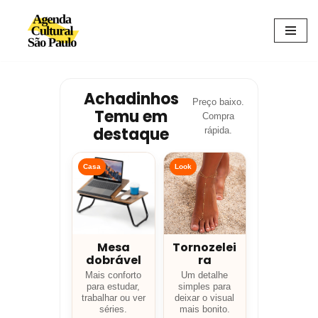
Avançar
para
o
conteúdo
Achadinhos
Preço baixo.
Temu em
Compra
destaque
rápida.
Casa
Look
Mesa
Tornozelei
dobrável
ra
Mais conforto
Um detalhe
para estudar,
simples para
trabalhar ou ver
deixar o visual
séries.
mais bonito.