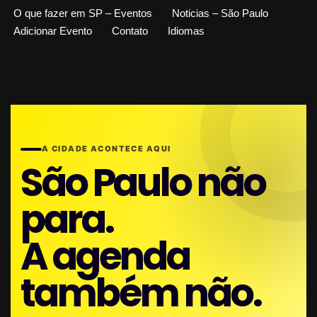
O que fazer em SP – Eventos
Noticias – São Paulo
Adicionar Evento
Contato
Idiomas
A CIDADE ACONTECE AQUI
São Paulo não
para.
A agenda
também não.