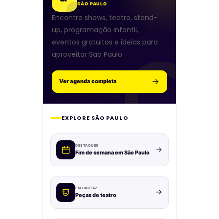
SÃO PAULO
Encontre shows, teatro, stand-
up, programação infantil,
eventos gratuitos e ideias para
aproveitar São Paulo.
Ver agenda completa
EXPLORE SÃO PAULO
DESTAQUES
Fim de semana em São Paulo
EM CARTAZ
Peças de teatro