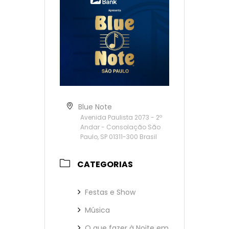
Blue Note
Avenida Paulista 2073 - 2º
Andar - Consolação São
Paulo, SP 01311-300 Brasil
CATEGORIAS
Festas e Show
Música
O que fazer à Noite em