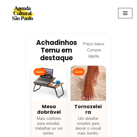
Avançar
para
o
conteúdo
Achadinhos
Preço baixo.
Temu em
Compra
destaque
rápida.
Casa
Look
Mesa
Tornozelei
dobrável
ra
Mais conforto
Um detalhe
para estudar,
simples para
trabalhar ou ver
deixar o visual
séries.
mais bonito.