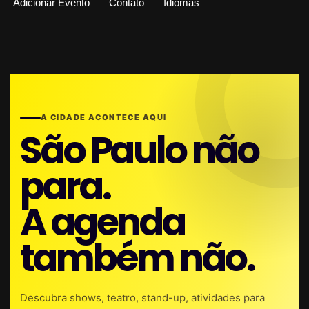
Adicionar Evento
Contato
Idiomas
A CIDADE ACONTECE AQUI
São Paulo não
para.
A agenda
também não.
Descubra shows, teatro, stand-up, atividades para