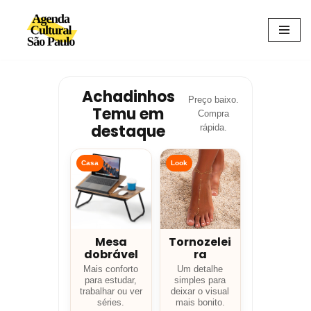
Avançar
para
o
conteúdo
Achadinhos
Preço baixo.
Temu em
Compra
destaque
rápida.
Casa
Look
Mesa
Tornozelei
dobrável
ra
Mais conforto
Um detalhe
para estudar,
simples para
trabalhar ou ver
deixar o visual
séries.
mais bonito.