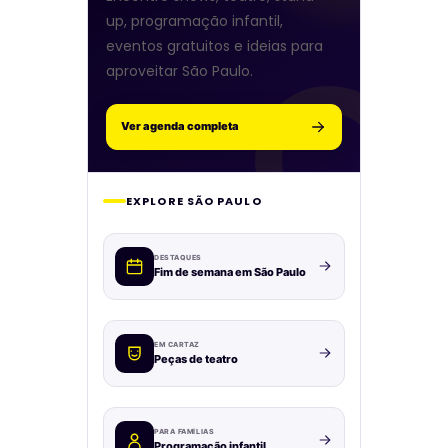
up, programação infantil,
eventos gratuitos e ideias para
aproveitar São Paulo.
Ver agenda completa
EXPLORE SÃO PAULO
DESTAQUES
Fim de semana em São Paulo
EM CARTAZ
Peças de teatro
PARA FAMÍLIAS
Programação infantil