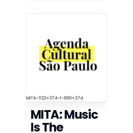
MITA-1122×374-1-990×374
MITA: Music
Is The