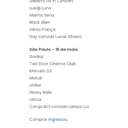
Gilberto Gil In Concert
Luedji Luna
Marina Sena
Black Alien
Xênia França
Day convida Lucas Silveira
São Paulo – 15 de maio
Gorillaz
Two Door Cinema Club
Marcelo D2
Matuê
Liniker
Heavy Baile
Letrux
Coruja BC1 convida Larissa Luz
Comprar
ingressos.