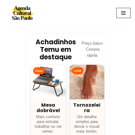
Avançar
para
o
conteúdo
Achadinhos
Preço baixo.
Temu em
Compra
destaque
rápida.
Casa
Look
Mesa
Tornozelei
dobrável
ra
Mais conforto
Um detalhe
para estudar,
simples para
trabalhar ou ver
deixar o visual
séries.
mais bonito.