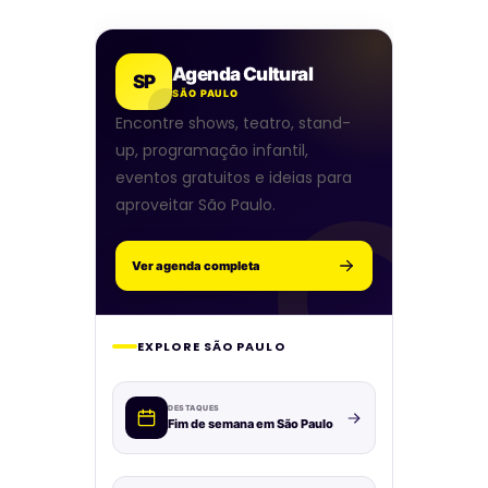
Agenda Cultural
SP
SÃO PAULO
Encontre shows, teatro, stand-
up, programação infantil,
eventos gratuitos e ideias para
aproveitar São Paulo.
Ver agenda completa
EXPLORE SÃO PAULO
DESTAQUES
Fim de semana em São Paulo