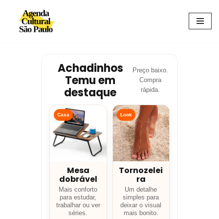
Avançar
para
o
conteúdo
Achadinhos
Preço baixo.
Temu em
Compra
destaque
rápida.
Casa
Look
Mesa
Tornozelei
dobrável
ra
Mais conforto
Um detalhe
para estudar,
simples para
trabalhar ou ver
deixar o visual
séries.
mais bonito.