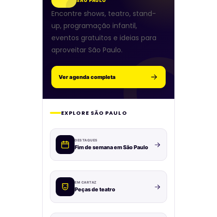
SÃO PAULO
Encontre shows, teatro, stand-
up, programação infantil,
eventos gratuitos e ideias para
aproveitar São Paulo.
Ver agenda completa
EXPLORE SÃO PAULO
DESTAQUES
Fim de semana em São Paulo
EM CARTAZ
Peças de teatro