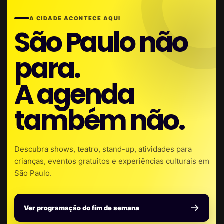
A CIDADE ACONTECE AQUI
São Paulo não
para.
A agenda
também não.
Descubra shows, teatro, stand-up, atividades para
crianças, eventos gratuitos e experiências culturais em
São Paulo.
Ver programação do fim de semana