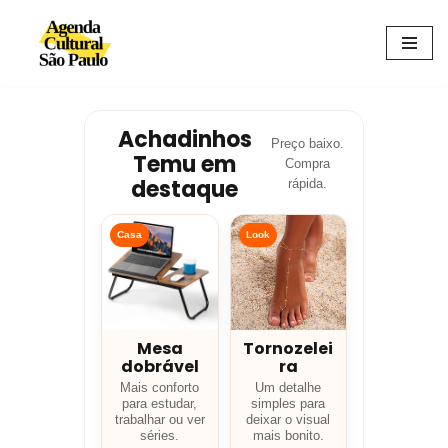
Avançar
para
o
conteúdo
Achadinhos
Preço baixo.
Temu em
Compra
destaque
rápida.
Casa
Look
Mesa
Tornozelei
dobrável
ra
Mais conforto
Um detalhe
para estudar,
simples para
trabalhar ou ver
deixar o visual
séries.
mais bonito.