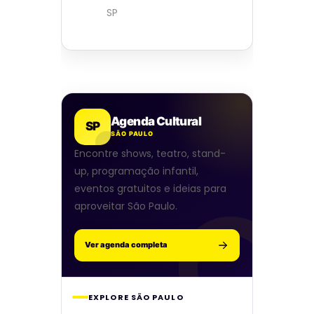
SP
Agenda Cultural
SP
SÃO PAULO
Encontre shows, teatro, stand-
up, programação infantil,
eventos gratuitos e ideias para
aproveitar São Paulo.
Ver agenda completa
EXPLORE SÃO PAULO