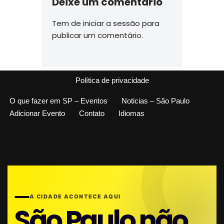
Deixe um comentário
Tem de
iniciar a sessão
para
publicar um comentário.
Política de privacidade
O que fazer em SP – Eventos
Noticias – São Paulo
Adicionar Evento
Contato
Idiomas
A CIDADE ACONTECE AQUI
São Paulo não