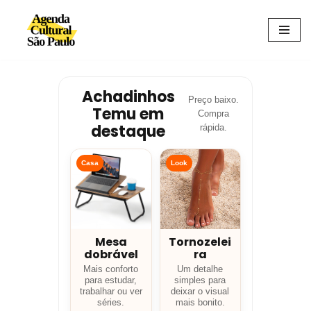
Avançar
para
o
conteúdo
Achadinhos
Preço baixo.
Temu em
Compra
destaque
rápida.
Casa
Look
Mesa
Tornozelei
dobrável
ra
Mais conforto
Um detalhe
para estudar,
simples para
trabalhar ou ver
deixar o visual
séries.
mais bonito.