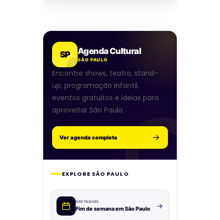
Agenda Cultural
SP
SÃO PAULO
Encontre shows, teatro, stand-
up, programação infantil,
eventos gratuitos e ideias para
aproveitar São Paulo.
Ver agenda completa
EXPLORE SÃO PAULO
DESTAQUES
Fim de semana em São Paulo