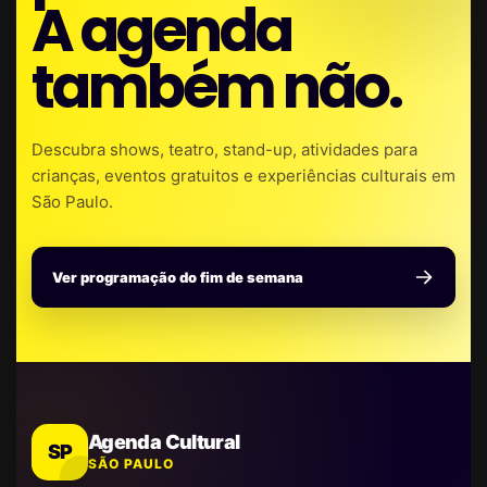
A agenda
também não.
Descubra shows, teatro, stand-up, atividades para
crianças, eventos gratuitos e experiências culturais em
São Paulo.
Ver programação do fim de semana
Agenda Cultural
SP
SÃO PAULO