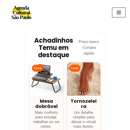
Avançar
para
o
conteúdo
Achadinhos
Preço baixo.
Temu em
Compra
destaque
rápida.
Casa
Look
Mesa
Tornozelei
dobrável
ra
Mais conforto
Um detalhe
para estudar,
simples para
trabalhar ou ver
deixar o visual
séries.
mais bonito.