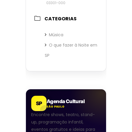
03301-000
CATEGORIAS
Música
O que fazer à Noite em
SP
Agenda Cultural
SP
SÃO PAULO
Encontre shows, teatro, stand-
up, programação infantil,
eventos gratuitos e ideias para