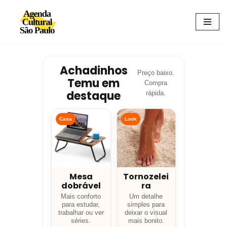
Avançar
para
o
conteúdo
Achadinhos
Preço baixo.
Temu em
Compra
destaque
rápida.
Casa
Look
Mesa
Tornozelei
dobrável
ra
Mais conforto
Um detalhe
para estudar,
simples para
trabalhar ou ver
deixar o visual
séries.
mais bonito.