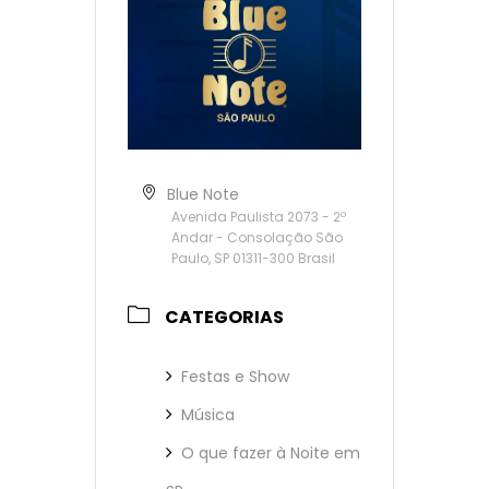
Blue Note
Avenida Paulista 2073 - 2º
Andar - Consolação São
Paulo, SP 01311-300 Brasil
CATEGORIAS
Festas e Show
Música
O que fazer à Noite em