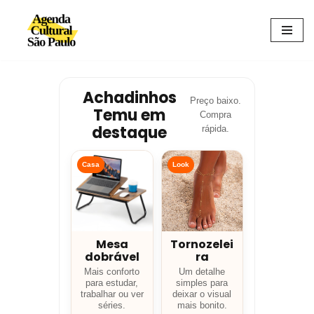
Avançar
para
o
conteúdo
Achadinhos
Preço baixo.
Temu em
Compra
destaque
rápida.
Casa
Look
Mesa
Tornozelei
dobrável
ra
Mais conforto
Um detalhe
para estudar,
simples para
trabalhar ou ver
deixar o visual
séries.
mais bonito.