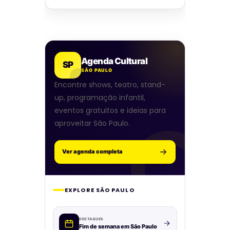
Agenda Cultural
SP
SÃO PAULO
Encontre shows, teatro, stand-
up, programação infantil,
eventos gratuitos e ideias para
aproveitar São Paulo.
Ver agenda completa
EXPLORE SÃO PAULO
DESTAQUES
Fim de semana em São Paulo