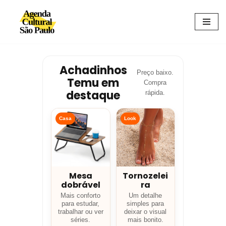
Avançar
para
o
conteúdo
Achadinhos
Preço baixo.
Temu em
Compra
destaque
rápida.
Casa
Look
Mesa
Tornozelei
dobrável
ra
Mais conforto
Um detalhe
para estudar,
simples para
trabalhar ou ver
deixar o visual
séries.
mais bonito.