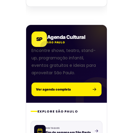
Agenda Cultural
SP
SÃO PAULO
Encontre shows, teatro, stand-
up, programação infantil,
eventos gratuitos e ideias para
aproveitar São Paulo.
Ver agenda completa
EXPLORE SÃO PAULO
DESTAQUES
Fim de semana em São Paulo