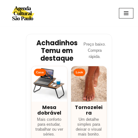
Avançar
para
o
conteúdo
Achadinhos
Preço baixo.
Temu em
Compra
destaque
rápida.
Casa
Look
Mesa
Tornozelei
dobrável
ra
Mais conforto
Um detalhe
para estudar,
simples para
trabalhar ou ver
deixar o visual
séries.
mais bonito.