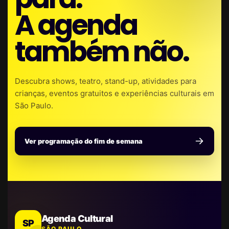
A agenda
também não.
Descubra shows, teatro, stand-up, atividades para
crianças, eventos gratuitos e experiências culturais em
São Paulo.
Ver programação do fim de semana
Agenda Cultural
SP
SÃO PAULO