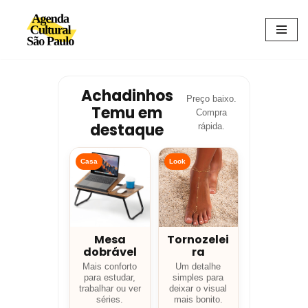
Avançar
para
o
conteúdo
Achadinhos
Preço baixo.
Temu em
Compra
destaque
rápida.
Casa
Look
Mesa
Tornozelei
dobrável
ra
Mais conforto
Um detalhe
para estudar,
simples para
trabalhar ou ver
deixar o visual
séries.
mais bonito.