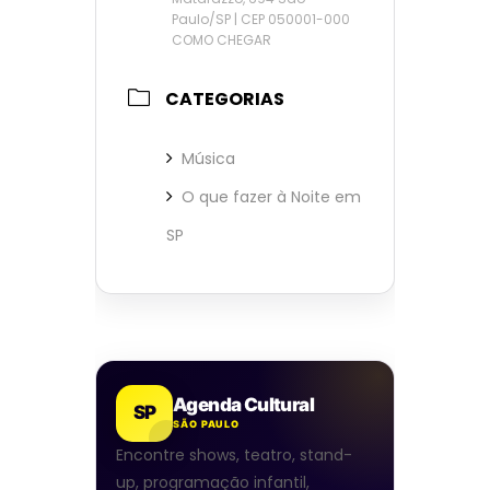
Paulo/SP | CEP 050001-000
COMO CHEGAR
CATEGORIAS
Música
O que fazer à Noite em
SP
Agenda Cultural
SP
SÃO PAULO
Encontre shows, teatro, stand-
up, programação infantil,