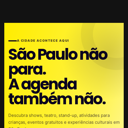
A CIDADE ACONTECE AQUI
São Paulo não
para.
A agenda
também não.
Descubra shows, teatro, stand-up, atividades para
crianças, eventos gratuitos e experiências culturais em