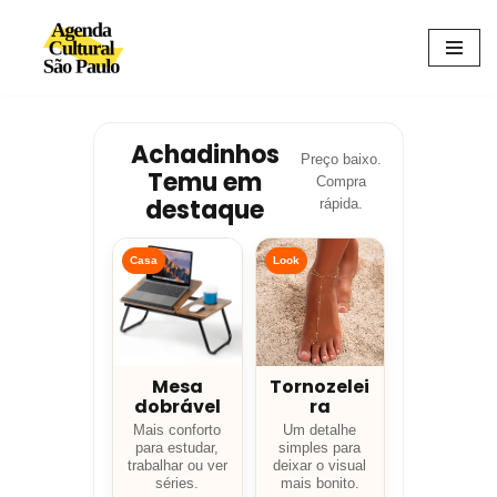
Avançar
para
o
conteúdo
Achadinhos
Preço baixo.
Temu em
Compra
destaque
rápida.
Casa
Look
Mesa
Tornozelei
dobrável
ra
Mais conforto
Um detalhe
para estudar,
simples para
trabalhar ou ver
deixar o visual
séries.
mais bonito.