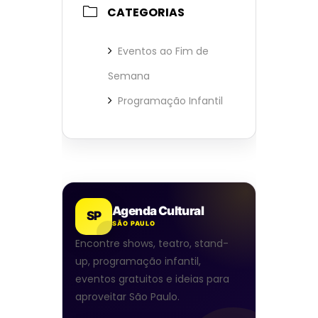
CATEGORIAS
Eventos ao Fim de
Semana
Programação Infantil
Agenda Cultural
SP
SÃO PAULO
Encontre shows, teatro, stand-
up, programação infantil,
eventos gratuitos e ideias para
aproveitar São Paulo.