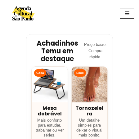
Avançar
para
o
conteúdo
Achadinhos
Preço baixo.
Temu em
Compra
destaque
rápida.
Casa
Look
Mesa
Tornozelei
dobrável
ra
Mais conforto
Um detalhe
para estudar,
simples para
trabalhar ou ver
deixar o visual
séries.
mais bonito.