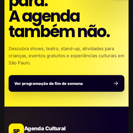
para.
A agenda
também não.
Descubra shows, teatro, stand-up, atividades para
crianças, eventos gratuitos e experiências culturais em
São Paulo.
Ver programação do fim de semana
Agenda Cultural
SP