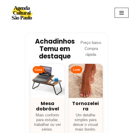
Avançar
para
o
conteúdo
Achadinhos
Preço baixo.
Temu em
Compra
destaque
rápida.
Casa
Look
Mesa
Tornozelei
dobrável
ra
Mais conforto
Um detalhe
para estudar,
simples para
trabalhar ou ver
deixar o visual
séries.
mais bonito.