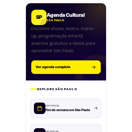
Agenda Cultural
SP
SÃO PAULO
Encontre shows, teatro, stand-
up, programação infantil,
eventos gratuitos e ideias para
aproveitar São Paulo.
Ver agenda completa
EXPLORE SÃO PAULO
DESTAQUES
Fim de semana em São Paulo
EM CARTAZ