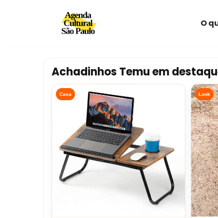
O qu
Avançar
para
o
conteúdo
Achadinhos Temu em destaqu
Casa
Look