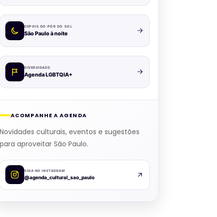
DEPOIS DO PÔR DO SOL
São Paulo à noite
DIVERSIDADE
Agenda LGBTQIA+
ACOMPANHE A AGENDA
Novidades culturais, eventos e sugestões
para aproveitar São Paulo.
SIGA NO INSTAGRAM
@agenda_cultural_sao_paulo