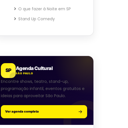
O que fazer à Noite em SP
Stand Up Comedy
Agenda Cultural
SP
SÃO PAULO
Encontre shows, teatro, stand-up,
programação infantil, eventos gratuitos e
ideias para aproveitar São Paulo.
Ver agenda completa