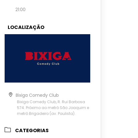
21:00
LOCALIZAÇÃO
Bixiga Comedy Club
Bixiga Comedy Club, R. Rui Barbosa
574. Próximo ao metrô São Joaquim e
metrô Brigadeiro (av. Paulista).
CATEGORIAS