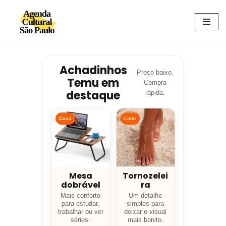
Avançar
para
o
conteúdo
Achadinhos
Preço baixo.
Temu em
Compra
destaque
rápida.
Casa
Look
Mesa
Tornozelei
dobrável
ra
Mais conforto
Um detalhe
para estudar,
simples para
trabalhar ou ver
deixar o visual
séries.
mais bonito.