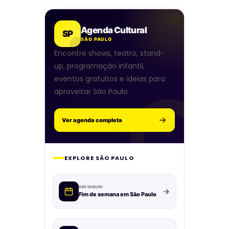
Agenda Cultural
SP
SÃO PAULO
Encontre shows, teatro, stand-
up, programação infantil,
eventos gratuitos e ideias para
aproveitar São Paulo.
Ver agenda completa
EXPLORE SÃO PAULO
DESTAQUES
Fim de semana em São Paulo