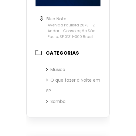
Blue Note
Avenida Paulista 2073 - 2º
Andar - Consolação São
Paulo, SP 01311-300 Brasil
CATEGORIAS
Música
O que fazer à Noite em
SP
Samba