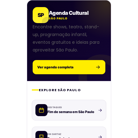
Agenda Cultural
SP
SÃO PAULO
Encontre shows, teatro, stand-
up, programação infantil,
eventos gratuitos e ideias para
aproveitar São Paulo.
Ver agenda completa
EXPLORE SÃO PAULO
DESTAQUES
Fim de semana em São Paulo
EM CARTAZ