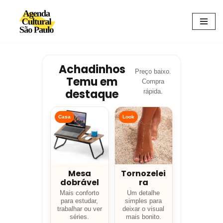
Avançar
para
o
conteúdo
Achadinhos
Preço baixo.
Temu em
Compra
destaque
rápida.
Casa
Look
Mesa
Tornozelei
dobrável
ra
Mais conforto
Um detalhe
para estudar,
simples para
trabalhar ou ver
deixar o visual
séries.
mais bonito.