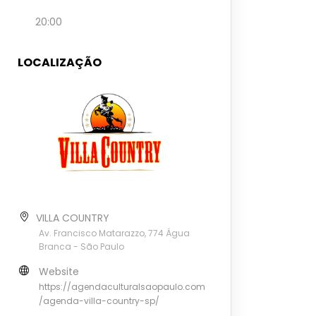
20:00
LOCALIZAÇÃO
VILLA COUNTRY
Av. Francisco Matarazzo, 774 Água
Branca - São Paulo
Website
https://agendaculturalsaopaulo.com
/agenda-villa-country-sp/