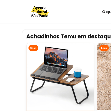
O qu
Avançar
para
o
conteúdo
Achadinhos Temu em destaqu
Casa
Look