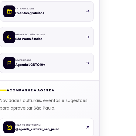
ENTRADA LIVRE
Eventos gratuitos
DEPOIS DO PÔR DO SOL
São Paulo à noite
DIVERSIDADE
Agenda LGBTQIA+
ACOMPANHE A AGENDA
Novidades culturais, eventos e sugestões
para aproveitar São Paulo.
SIGA NO INSTAGRAM
@agenda_cultural_sao_paulo