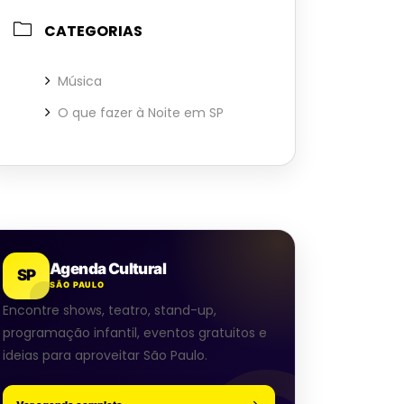
CATEGORIAS
Música
O que fazer à Noite em SP
Agenda Cultural
SP
SÃO PAULO
Encontre shows, teatro, stand-up,
programação infantil, eventos gratuitos e
ideias para aproveitar São Paulo.