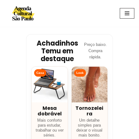
Avançar
para
o
conteúdo
Achadinhos
Preço baixo.
Temu em
Compra
destaque
rápida.
Casa
Look
Mesa
Tornozelei
dobrável
ra
Mais conforto
Um detalhe
para estudar,
simples para
trabalhar ou ver
deixar o visual
séries.
mais bonito.