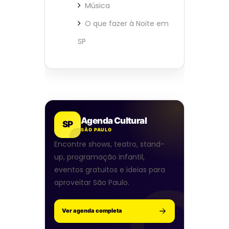
Música
O que fazer à Noite em
SP
Agenda Cultural
SP
SÃO PAULO
Encontre shows, teatro, stand-
up, programação infantil,
eventos gratuitos e ideias para
aproveitar São Paulo.
Ver agenda completa