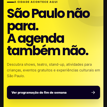
A CIDADE ACONTECE AQUI
São Paulo não
para.
A agenda
também não.
Descubra shows, teatro, stand-up, atividades para
crianças, eventos gratuitos e experiências culturais em
São Paulo.
Ver programação do fim de semana