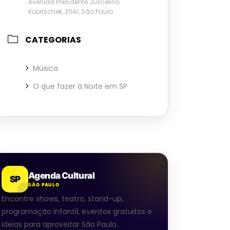
Avenida Presidente Juscelino
Kubitschek, 2041, São Paulo
CATEGORIAS
Música
O que fazer à Noite em SP
Agenda Cultural
SP
SÃO PAULO
Encontre shows, teatro, stand-up,
programação infantil, eventos gratuitos e
ideias para aproveitar São Paulo.