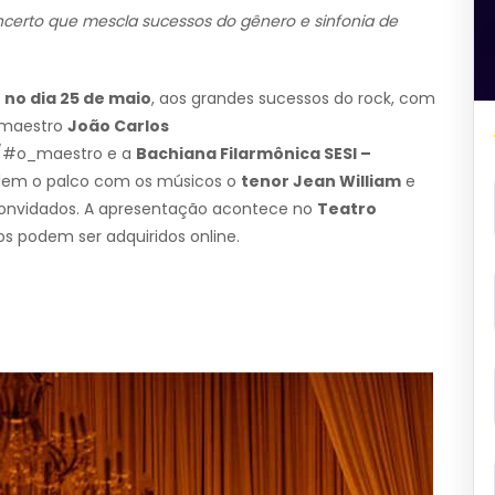
ncerto que mescla sucessos do gênero e sinfonia de
,
no dia 25 de maio
, aos grandes sucessos do rock, com
o maestro
João Carlos
r/#o_maestro
e a
Bachiana Filarmônica SESI –
idem o palco com os músicos o
tenor Jean William
e
onvidados. A apresentação acontece no
Teatro
sos podem ser adquiridos online.