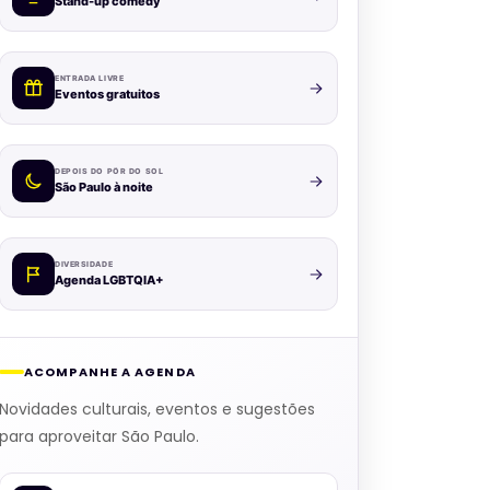
Stand-up comedy
ENTRADA LIVRE
Eventos gratuitos
DEPOIS DO PÔR DO SOL
São Paulo à noite
DIVERSIDADE
Agenda LGBTQIA+
ACOMPANHE A AGENDA
Novidades culturais, eventos e sugestões
para aproveitar São Paulo.