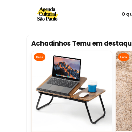
O qu
Avançar
para
o
conteúdo
Achadinhos Temu em destaqu
Casa
Look