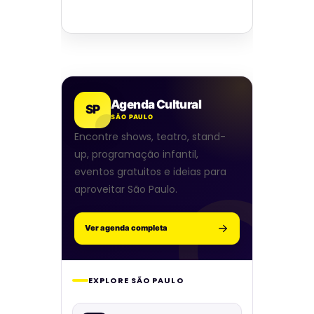
Agenda Cultural
SP
SÃO PAULO
Encontre shows, teatro, stand-
up, programação infantil,
eventos gratuitos e ideias para
aproveitar São Paulo.
Ver agenda completa
EXPLORE SÃO PAULO