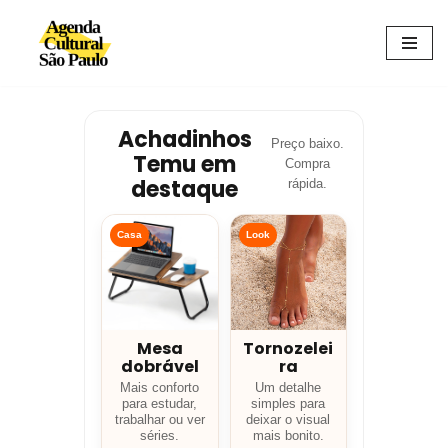
Avançar
para
o
conteúdo
Achadinhos
Preço baixo.
Temu em
Compra
destaque
rápida.
Casa
Look
Mesa
Tornozelei
dobrável
ra
Mais conforto
Um detalhe
para estudar,
simples para
trabalhar ou ver
deixar o visual
séries.
mais bonito.