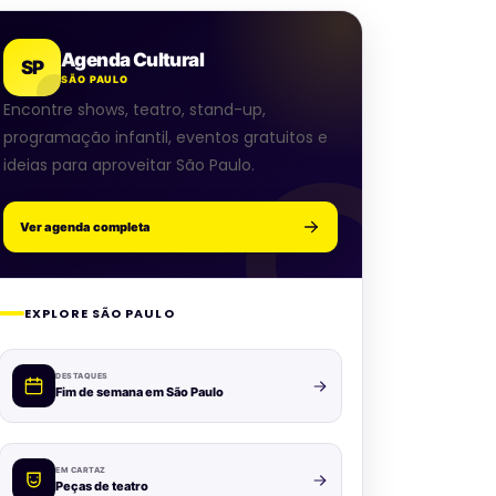
Agenda Cultural
SP
SÃO PAULO
Encontre shows, teatro, stand-up,
programação infantil, eventos gratuitos e
ideias para aproveitar São Paulo.
Ver agenda completa
EXPLORE SÃO PAULO
DESTAQUES
Fim de semana em São Paulo
EM CARTAZ
Peças de teatro