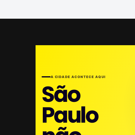
A CIDADE ACONTECE AQUI
São
Paulo