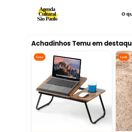
O qu
Avançar
para
o
conteúdo
Achadinhos Temu em destaqu
Casa
Look