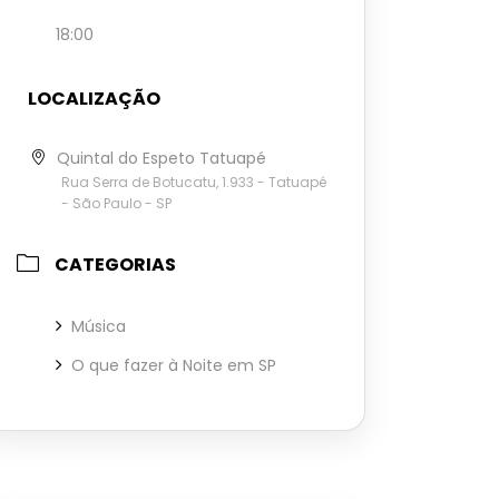
18:00
LOCALIZAÇÃO
Quintal do Espeto Tatuapé
Rua Serra de Botucatu, 1.933 - Tatuapé
- São Paulo - SP
CATEGORIAS
Música
O que fazer à Noite em SP