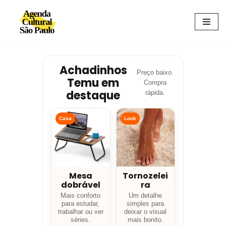
Avançar
para
o
conteúdo
Achadinhos
Preço baixo.
Temu em
Compra
destaque
rápida.
Casa
Look
Mesa
Tornozelei
dobrável
ra
Mais conforto
Um detalhe
para estudar,
simples para
trabalhar ou ver
deixar o visual
séries.
mais bonito.