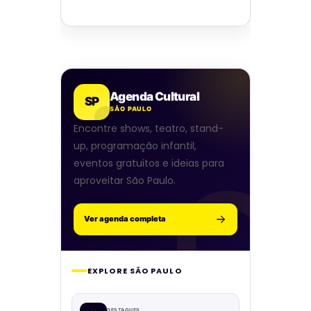
Agenda Cultural
SP
SÃO PAULO
Encontre shows, teatro, stand-
up, programação infantil,
eventos gratuitos e ideias para
aproveitar São Paulo.
Ver agenda completa
EXPLORE SÃO PAULO
DESTAQUES