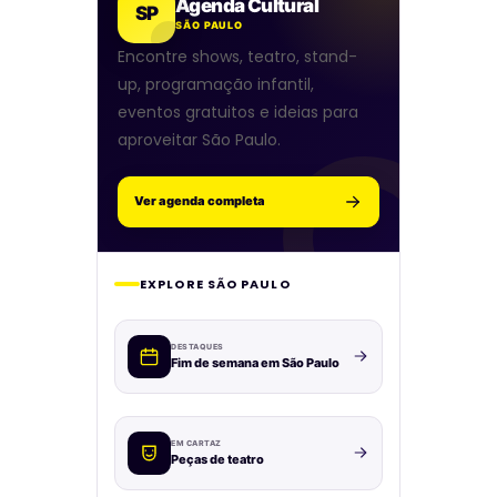
Agenda Cultural
SP
SÃO PAULO
Encontre shows, teatro, stand-
up, programação infantil,
eventos gratuitos e ideias para
aproveitar São Paulo.
Ver agenda completa
EXPLORE SÃO PAULO
DESTAQUES
Fim de semana em São Paulo
EM CARTAZ
Peças de teatro