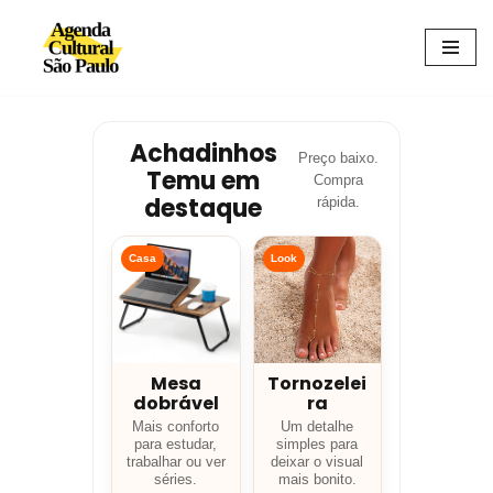
Avançar
para
o
conteúdo
Achadinhos
Preço baixo.
Temu em
Compra
destaque
rápida.
Casa
Look
Mesa
Tornozelei
dobrável
ra
Mais conforto
Um detalhe
para estudar,
simples para
trabalhar ou ver
deixar o visual
séries.
mais bonito.