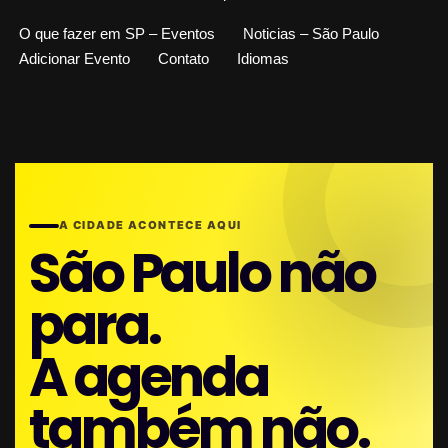
O que fazer em SP – Eventos
Noticias – São Paulo
Adicionar Evento
Contato
Idiomas
A CIDADE ACONTECE AQUI
São Paulo não
para.
A agenda
também não.