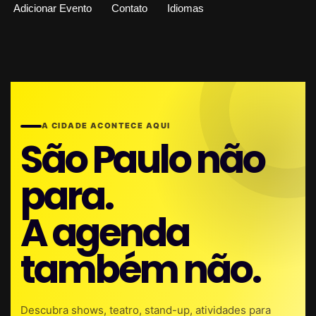
Adicionar Evento
Contato
Idiomas
A CIDADE ACONTECE AQUI
São Paulo não
para.
A agenda
também não.
Descubra shows, teatro, stand-up, atividades para