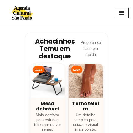
Avançar
para
o
conteúdo
Achadinhos
Preço baixo.
Temu em
Compra
destaque
rápida.
Casa
Look
Mesa
Tornozelei
dobrável
ra
Mais conforto
Um detalhe
para estudar,
simples para
trabalhar ou ver
deixar o visual
séries.
mais bonito.