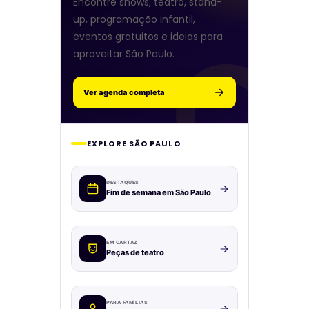
Encontre shows, teatro, stand-
up, programação infantil,
eventos gratuitos e ideias para
aproveitar São Paulo.
Ver agenda completa
EXPLORE SÃO PAULO
DESTAQUES
Fim de semana em São Paulo
EM CARTAZ
Peças de teatro
PARA FAMÍLIAS