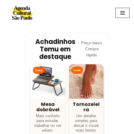
Avançar
para
o
conteúdo
Achadinhos
Preço baixo.
Temu em
Compra
destaque
rápida.
Casa
Look
Mesa
Tornozelei
dobrável
ra
Mais conforto
Um detalhe
para estudar,
simples para
trabalhar ou ver
deixar o visual
séries.
mais bonito.