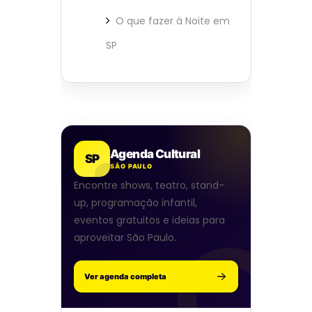
O que fazer à Noite em
SP
Agenda Cultural
SP
SÃO PAULO
Encontre shows, teatro, stand-
up, programação infantil,
eventos gratuitos e ideias para
aproveitar São Paulo.
Ver agenda completa