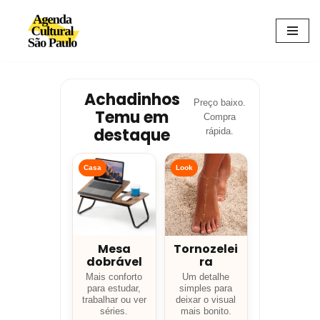
Avançar
para
o
conteúdo
Achadinhos
Preço baixo.
Temu em
Compra
destaque
rápida.
Casa
Look
Mesa
Tornozelei
dobrável
ra
Mais conforto
Um detalhe
para estudar,
simples para
trabalhar ou ver
deixar o visual
séries.
mais bonito.