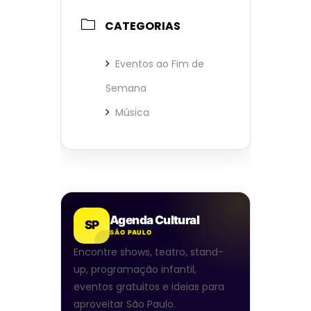
CATEGORIAS
Eventos ao Fim de
Semana
Música
Agenda Cultural
SP
SÃO PAULO
Encontre shows, teatro, stand-
up, programação infantil,
eventos gratuitos e ideias para
aproveitar São Paulo.